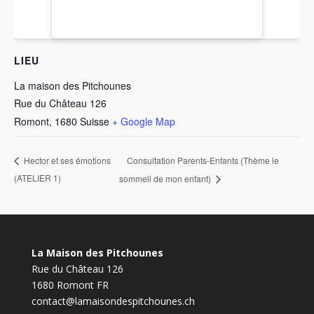
LIEU
La maison des Pitchounes
Rue du Château 126
Romont
,
1680
Suisse
+ Google Map
Consultation Parents-Enfants (Thème le
Hector et ses émotions
(ATELIER 1)
sommeil de mon enfant)
La Maison des Pitchounes
Rue du Château 126
1680 Romont FR
contact@lamaisondespitchounes.ch