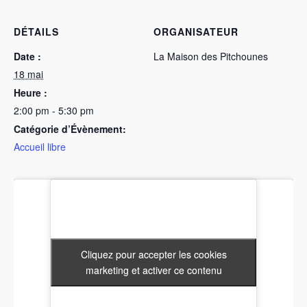
DÉTAILS
ORGANISATEUR
Date :
La Maison des Pitchounes
18 mai
Heure :
2:00 pm - 5:30 pm
Catégorie d’Évènement:
Accueil libre
Cliquez pour accepter les cookies
Cliquez pour accepter les cookies
marketing et activer ce contenu
marketing et activer ce contenu