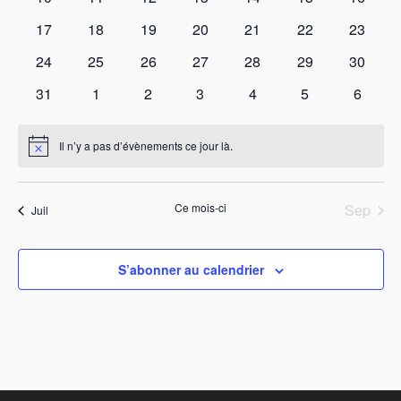
évènements
évènements
évènements
évènements
évènements
évènements
évènem
0
0
0
0
0
0
0
17
18
19
20
21
22
23
évènements
évènements
évènements
évènements
évènements
évènements
évènem
0
0
0
0
0
0
0
24
25
26
27
28
29
30
évènements
évènements
évènements
évènements
évènements
évènements
évènem
0
0
0
0
0
0
0
31
1
2
3
4
5
6
évènements
évènements
évènements
évènements
évènements
évènements
évènem
Il n’y a pas d’évènements ce jour là.
Notice
Ce mois-ci
Sep
Juil
S’abonner au calendrier