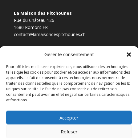
La Maison des Pitchounes
Rue du Château 126
1680 Romont FR
contact@lamaisondespitchounes.ch
Facebook
Instagram
Gérer le consentement
Pour offrir les meilleures expériences, nous utilisons des technologies
telles que les cookies pour stocker et/ou accéder aux informations des
appareils. Le fait de consentir à ces technologies nous permettra de
Lundi 14h - 17h30
traiter des données telles que le comportement de navigation ou les ID
Mercredi 9h - 11h30
uniques sur ce site. Le fait de ne pas consentir ou de retirer son
consentement peut avoir un effet négatif sur certaines caractéristiques
et fonctions.
Voir
agenda
pour plus d'évènements
Accepter
Refuser