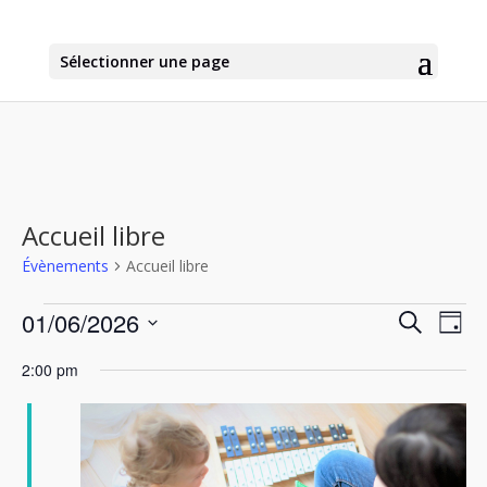
Sélectionner une page
Accueil libre
Évènements
Accueil libre
Évènements
Recher
Nav
01/06/2026
Recherche
Jour
de
for
et
Sélectionnez
vu
1
naviga
2:00 pm
une
Év
juin
de
date.
2026
vues
Évène