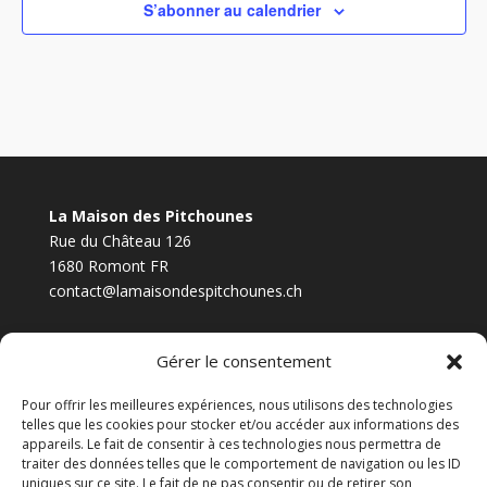
S’abonner au calendrier
La Maison des Pitchounes
Rue du Château 126
1680 Romont FR
contact@lamaisondespitchounes.ch
Facebook
Instagram
Gérer le consentement
Pour offrir les meilleures expériences, nous utilisons des technologies
telles que les cookies pour stocker et/ou accéder aux informations des
appareils. Le fait de consentir à ces technologies nous permettra de
Lundi 14h - 17h30
traiter des données telles que le comportement de navigation ou les ID
Mercredi 9h - 11h30
uniques sur ce site. Le fait de ne pas consentir ou de retirer son