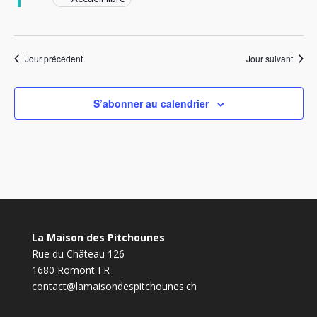
Jour précédent
Jour suivant
S’abonner au calendrier
La Maison des Pitchounes
Rue du Château 126
1680 Romont FR
contact@lamaisondespitchounes.ch