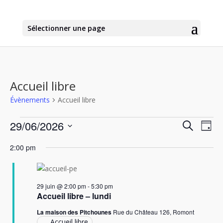
Sélectionner une page
Accueil libre
Évènements
Accueil libre
Évènements
Recher
Nav
29/06/2026
Recherche
Jour
de
for
et
Sélectionnez
vu
29
naviga
2:00 pm
une
Év
juin
de
date.
2026
vues
Évène
29 juin @ 2:00 pm
-
5:30 pm
Accueil libre – lundi
La maison des Pitchounes
Rue du Château 126, Romont
Accueil libre