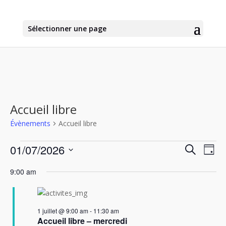
Sélectionner une page
Accueil libre
Évènements
Accueil libre
Évènements
Recher
Nav
01/07/2026
Recherche
Jour
de
for
et
Sélectionnez
vu
1
naviga
9:00 am
une
Év
juillet
de
date.
2026
vues
Évène
1 juillet @ 9:00 am
-
11:30 am
Accueil libre – mercredi