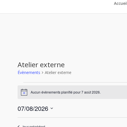
Accuei
Atelier externe
Évènements
Atelier externe
Évènements
for
Aucun évènements planifié pour 7 août 2026.
Notice
7
août
07/08/2026
2026
Sélectionnez
une
Jour précédent