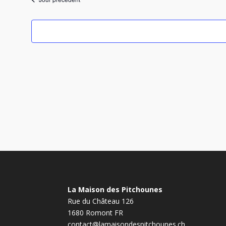
date.
La Maison des Pitchounes
Rue du Château 126
1680 Romont FR
contact@lamaisondespitchounes.ch