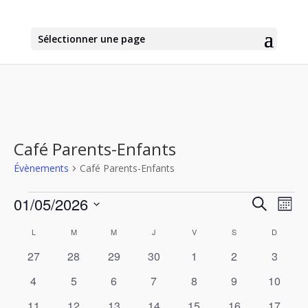
Sélectionner une page
Café Parents-Enfants
Évènements
Café Parents-Enfants
Évènements
Recher
Nav
01/05/2026
Recherche
Mois
de
et
Sélectionnez
vu
Calendrier
naviga
L
LUNDI
M
MARDI
M
MERCREDI
J
JEUDI
V
VENDREDI
S
SAMEDI
D
DIMANC
une
Év
de
de
date.
0
0
0
0
0
0
0
27
28
29
30
1
2
3
Évènements
vues
évènements
évènements
évènements
évènements
évènements
évènements
évènem
0
0
0
0
0
0
0
4
5
6
7
8
9
10
Évène
évènements
évènements
évènements
évènements
évènements
évènements
évènem
0
0
0
0
0
0
0
11
12
13
14
15
16
17