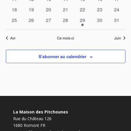
évènements
évènements
évènements
évènements
évènements
évènements
évènem
0
0
0
0
0
0
0
18
19
20
21
22
23
24
évènements
évènements
évènements
évènements
évènements
évènements
évènem
0
0
0
0
1
0
0
25
26
27
28
29
30
31
évènements
évènements
évènements
évènements
évènement
évènements
évènem
Avr
Ce mois-ci
Juin
S’abonner au calendrier
La Maison des Pitchounes
Rue du Château 126
1680 Romont FR