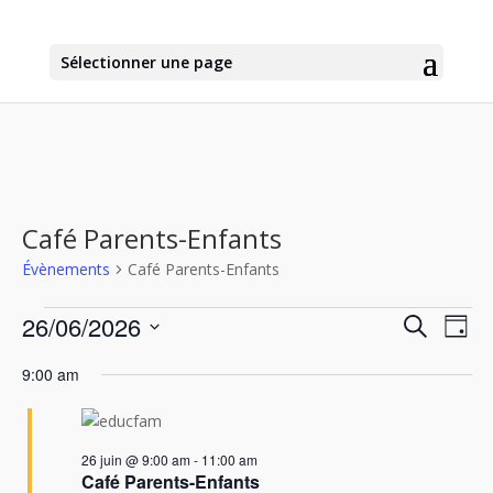
Sélectionner une page
Café Parents-Enfants
Évènements
Café Parents-Enfants
Évènements
Recher
Nav
26/06/2026
Recherche
Jour
de
for
et
Sélectionnez
vu
26
naviga
9:00 am
une
Év
juin
de
date.
2026
vues
Évène
26 juin @ 9:00 am
-
11:00 am
Café Parents-Enfants