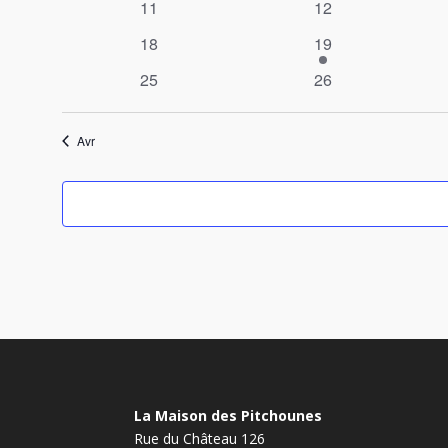
0
0
11
12
évènements
évènements
0
1
18
19
évènements
évènement
0
0
25
26
évènements
évènements
Avr
La Maison des Pitchounes
Rue du Château 126