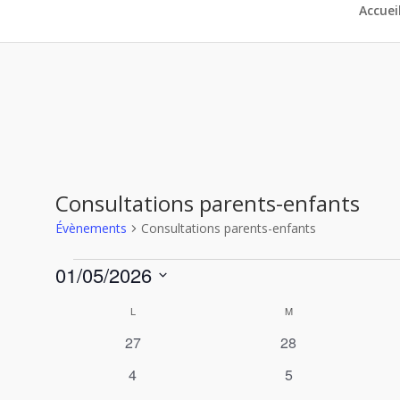
Accuei
Consultations parents-enfants
Évènements
Consultations parents-enfants
Évènements
01/05/2026
Sélectionnez
Calendrier
L
LUNDI
M
MARDI
une
de
date.
0
0
27
28
Évènements
évènements
évènements
0
0
4
5
évènements
évènements