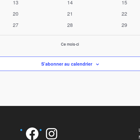
0
0
0
13
14
15
évènements
évènements
évènem
0
0
0
20
21
22
évènements
évènements
évènem
0
0
0
27
28
29
évènements
évènements
évènem
Ce mois-ci
S’abonner au calendrier
Facebook
Instagram