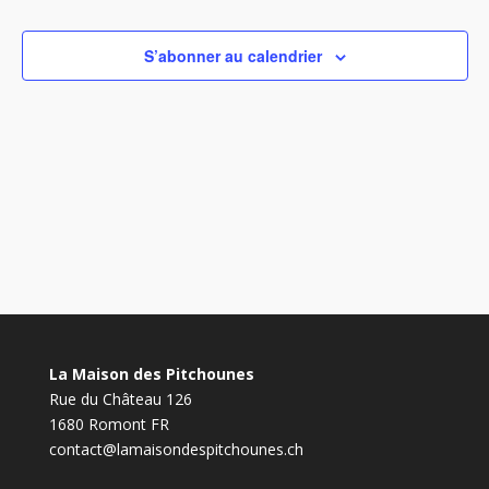
vues
Évène
S’abonner au calendrier
La Maison des Pitchounes
Rue du Château 126
1680 Romont FR
contact@lamaisondespitchounes.ch