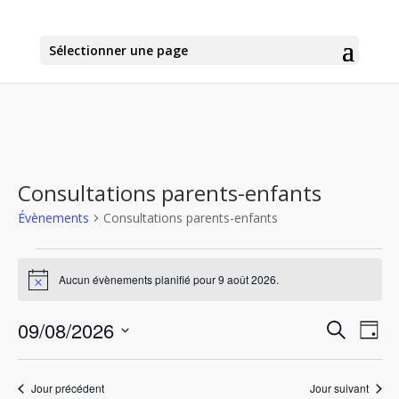
Sélectionner une page
Consultations parents-enfants
Évènements
Consultations parents-enfants
Évènements
for
Aucun évènements planifié pour 9 août 2026.
Notice
9
Recher
Nav
août
09/08/2026
Recherche
Jour
de
et
2026
Sélectionnez
vu
naviga
une
Év
Jour précédent
Jour suivant
de
date.