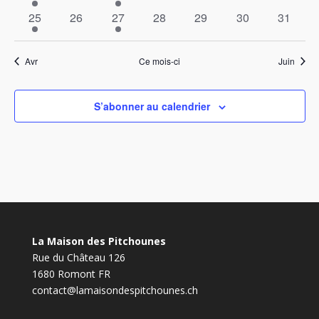
évènement
évènements
évènement
évènements
évènements
évènements
évènem
1
0
1
0
0
0
0
25
26
27
28
29
30
31
évènement
évènements
évènement
évènements
évènements
évènements
évènem
Avr
Ce mois-ci
Juin
S’abonner au calendrier
La Maison des Pitchounes
Rue du Château 126
1680 Romont FR
contact@lamaisondespitchounes.ch