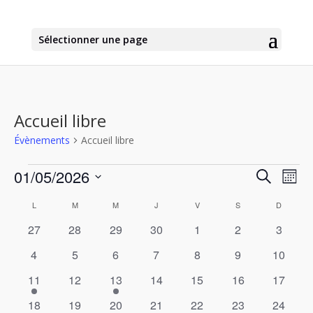
Sélectionner une page
Accueil libre
Évènements
Accueil libre
Évènements
Recher
Nav
01/05/2026
Recherche
Mois
de
et
Sélectionnez
vu
Calendrier
naviga
L
LUNDI
M
MARDI
M
MERCREDI
J
JEUDI
V
VENDREDI
S
SAMEDI
D
DIMANC
une
Év
de
de
date.
0
0
0
0
0
0
0
27
28
29
30
1
2
3
Évènements
vues
évènements
évènements
évènements
évènements
évènements
évènements
évènem
0
0
0
0
0
0
0
4
5
6
7
8
9
10
Évène
évènements
évènements
évènements
évènements
évènements
évènements
évènem
1
0
1
0
0
0
0
11
12
13
14
15
16
17
évènement
évènements
évènement
évènements
évènements
évènements
évènem
1
0
1
0
0
0
0
18
19
20
21
22
23
24